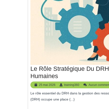
Le Rôle Stratégique Du DR
Le
Humaines
Rôle
25
training360
25 mai 2026
training360
Aucun comment
Stratégique
mai
Le rôle essentiel du DRH dans la gestion des ressources humaines Le Directeur des Ressources Humaines
2026
Du
(DRH) occupe une place {...}
DRH