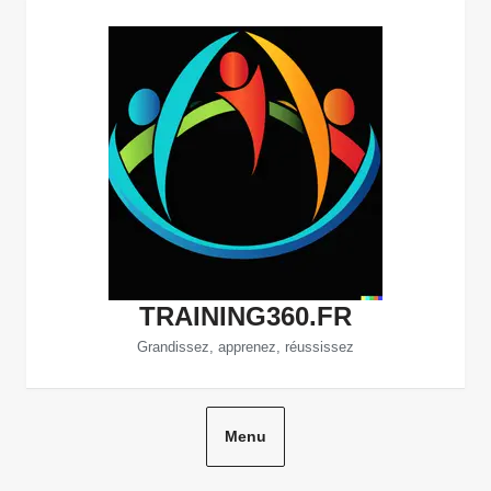
Aller
au
contenu
TRAINING360.FR
Grandissez, apprenez, réussissez
Menu