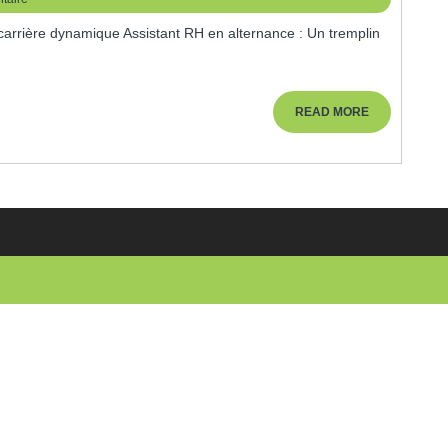
ernance
READ
READ MORE
MORE
mplin
s
ssite
fessionnelle