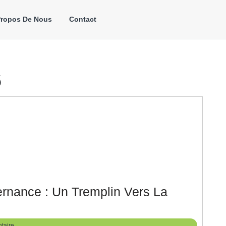
Propos De Nous
Contact
6
ernance : Un Tremplin Vers La
enir
istant
taire