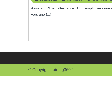
RH
avril
Assistant RH en alternance : Un tremplin vers une carrière dynamique Assistant RH en alternance : Un tremplin
2026
En
vers une {...}
Alt
:
Un
Tre
Ver
La
Réu
© Copyright training360.fr
Pro