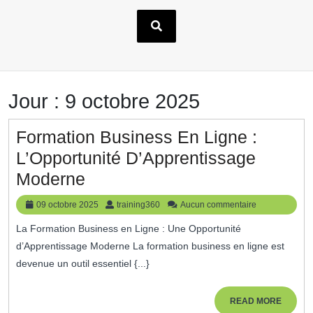
Jour :
9 octobre 2025
Formation Business En Ligne :
L’Opportunité D’Apprentissage
Formation
Moderne
Business
09
training360
09 octobre 2025
training360
Aucun commentaire
En
octobre
La Formation Business en Ligne : Une Opportunité
2025
Ligne
d’Apprentissage Moderne La formation business en ligne est
:
devenue un outil essentiel {...}
L’Opportunité
D’Apprentissage
READ
READ MORE
MORE