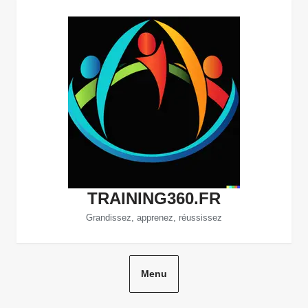
Aller
au
contenu
TRAINING360.FR
Grandissez, apprenez, réussissez
Menu