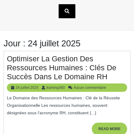
Jour :
24 juillet 2025
Optimiser La Gestion Des
Ressources Humaines : Clés De
Optimis
Succès Dans Le Domaine RH
La
24
training360
24 juillet 2025
training360
Aucun commentaire
Gestion
juillet
Le Domaine des Ressources Humaines : Clé de la Réussite
2025
Des
Organisationnelle Les ressources humaines, souvent
Ressou
désignées sous l’acronyme RH, constituent {...}
Humain
:
READ
READ MORE
MORE