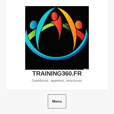
Aller
au
contenu
TRAINING360.FR
Grandissez, apprenez, réussissez
Menu