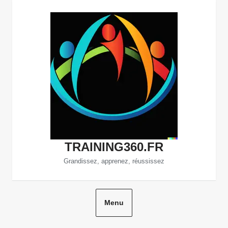
Aller
au
contenu
TRAINING360.FR
Grandissez, apprenez, réussissez
Menu