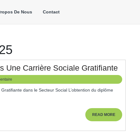
Propos De Nous
Contact
025
Forma
 Une Carrière Sociale Gratifiante
AMP
entaire
:
Un
Pas
Vers
READ
READ MORE
MORE
Une
Carriè