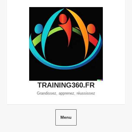
Aller
au
contenu
TRAINING360.FR
Grandissez, apprenez, réussissez
Menu