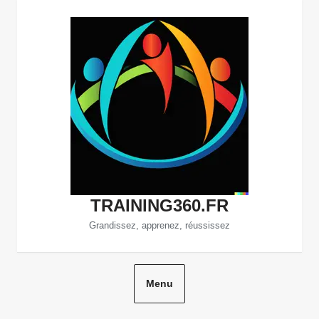
Aller
au
contenu
TRAINING360.FR
Grandissez, apprenez, réussissez
Menu