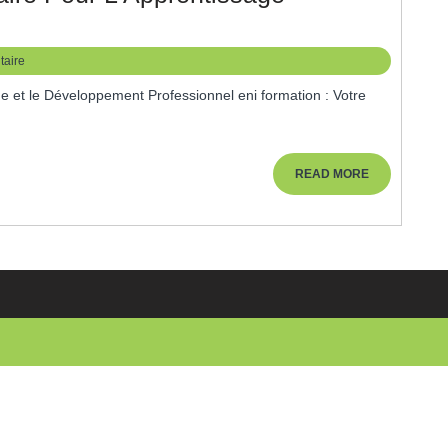
mation
aire
re
tenaire
r
READ
READ MORE
MORE
pprentissage
fessionnel
lité