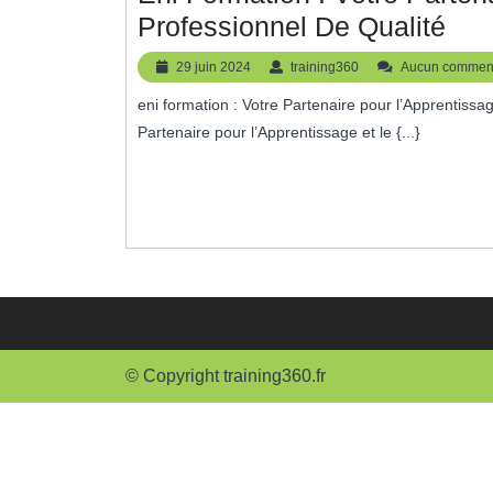
Eni
Professionnel De Qualité
For
29
training360
29 juin 2024
training360
Aucun comment
:
juin
eni formation : Votre Partenaire pour l’Apprentissage et le Développement Professionnel eni formation : Votre
2024
Vot
Partenaire pour l’Apprentissage et le {...}
Par
Pou
L’A
Pro
De
Qua
© Copyright training360.fr