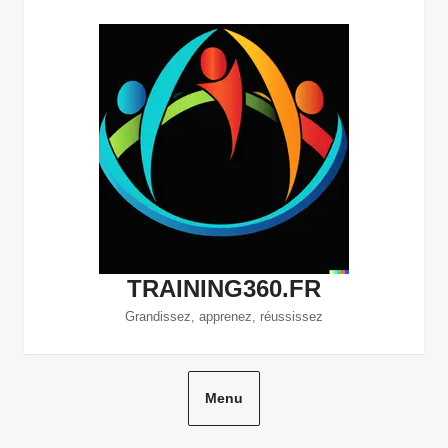
Aller
au
contenu
TRAINING360.FR
Grandissez, apprenez, réussissez
Menu