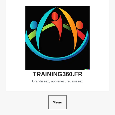
Aller
au
contenu
TRAINING360.FR
Grandissez, apprenez, réussissez
Menu