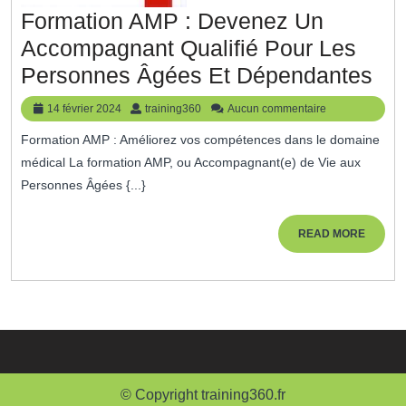
Formation AMP : Devenez Un
Accompagnant Qualifié Pour Les
For
Personnes Âgées Et Dépendantes
AM
14
training360
14 février 2024
training360
Aucun commentaire
:
février
Formation AMP : Améliorez vos compétences dans le domaine
2024
De
médical La formation AMP, ou Accompagnant(e) de Vie aux
Un
Personnes Âgées {...}
Ac
Qua
READ
READ MORE
MORE
Po
Le
Pe
Âg
Et
© Copyright training360.fr
Dé