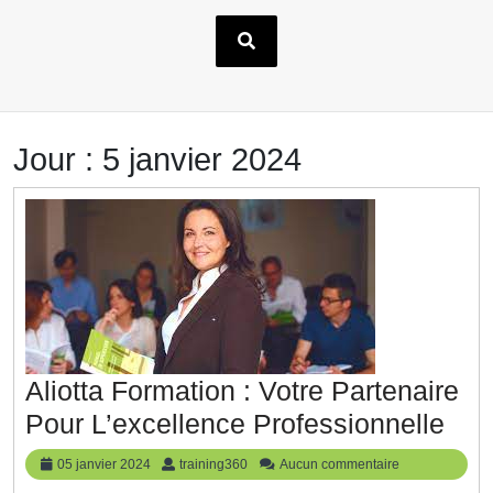
Jour :
5 janvier 2024
Aliotta Formation : Votre Partenaire
Alio
Pour L’excellence Professionnelle
For
05
training360
05 janvier 2024
training360
Aucun commentaire
:
janvier