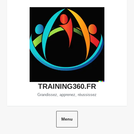
Aller
au
contenu
TRAINING360.FR
Grandissez, apprenez, réussissez
Menu