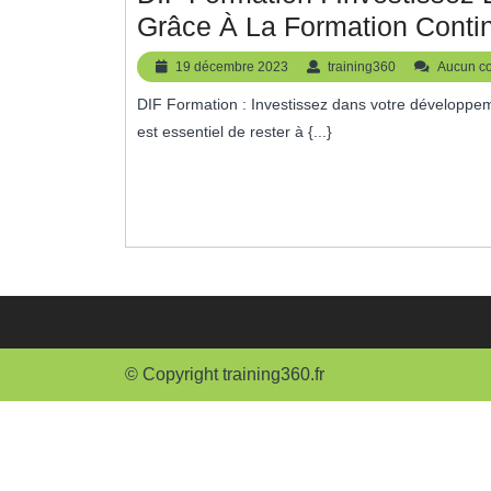
Grâce À La Formation Conti
19
training360
19 décembre 2023
training360
Aucun c
décembre
DIF Formation : Investissez dans votre développement professionnel Dans un monde en constante évolution, il
2023
est essentiel de rester à {...}
© Copyright training360.fr