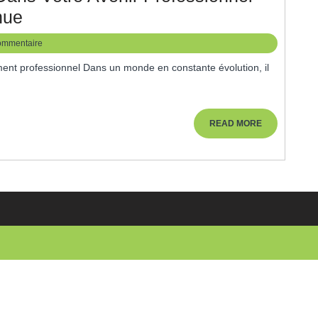
DIF
nue
Formation
ommentaire
:
Investissez
Dans
Votre
READ
READ MORE
MORE
Avenir
Professionnel
Grâce
À
La
Formation
Continue