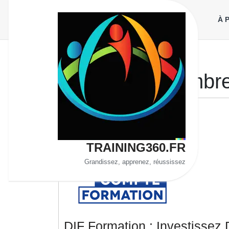
Aller
au
À 
contenu
Jour :
19 décembr
TRAINING360.FR
Grandissez, apprenez, réussissez
DIF Formation : Investissez 