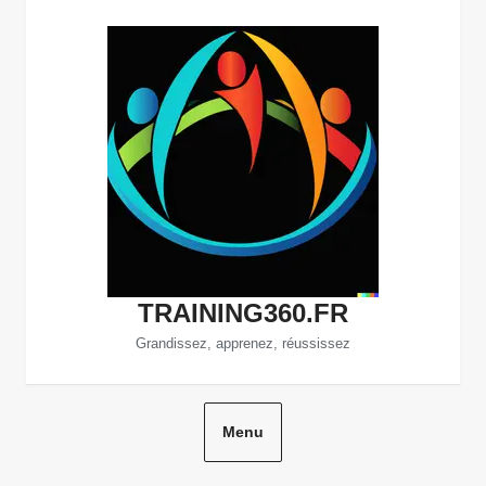
Aller
au
contenu
TRAINING360.FR
Grandissez, apprenez, réussissez
Menu