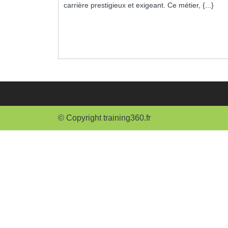
:
carrière prestigieux et exigeant. Ce métier, {...}
Un
Pa
Ve
L’
Et
La
Ré
© Copyright training360.fr
Fi