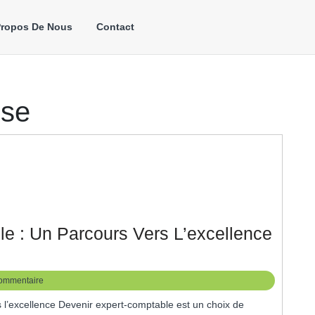
Propos De Nous
Contact
use
e : Un Parcours Vers L’excellence
rmation
xpert-
ommentaire
mptable