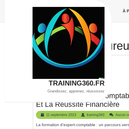
Aller
au
À 
contenu
Étiquette :
rigoure
TRAINING360.FR
Grandissez, apprenez, réussissez
Formation D’expert-Comptabl
Fo
Et La Réussite Financière
D’e
11
training360
11 septembre 2023
training360
Aucun c
Co
septembre
La formation d’expert-comptable : un parcours vers l’excellence Devenir expert-comptable est un choix de
2023