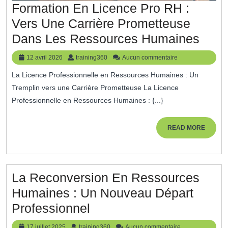
Formation En Licence Pro RH :
Vers Une Carrière Prometteuse
Form
Dans Les Ressources Humaines
En
12
training360
12 avril 2026
training360
Aucun commentaire
Lice
avril
La Licence Professionnelle en Ressources Humaines : Un
2026
Pro
Tremplin vers une Carrière Prometteuse La Licence
RH
Professionnelle en Ressources Humaines : {...}
:
Vers
READ
READ MORE
MORE
Une
Carri
Prom
La Reconversion En Ressources
Dan
Humaines : Un Nouveau Départ
Les
La
Professionnel
Ress
Reconversion
17
training360
17 juillet 2025
training360
Aucun commentaire