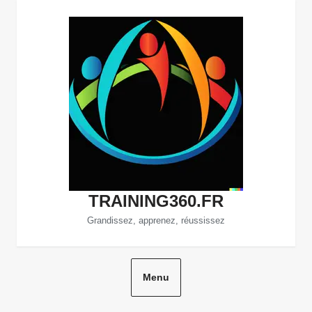
Aller
au
contenu
TRAINING360.FR
Grandissez, apprenez, réussissez
Menu