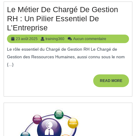
Humaines
Le Métier De Chargé De Gestion
Efficace
RH : Un Pilier Essentiel De
Le
L’Entreprise
Métier
23
training360
23 août 2025
training360
Aucun commentaire
De
août
Le rôle essentiel du Chargé de Gestion RH Le Chargé de
2025
Chargé
Gestion des Ressources Humaines, aussi connu sous le nom
De
{...}
Gestion
RH
READ
READ MORE
MORE
:
Un
Pilier
Essentiel
De