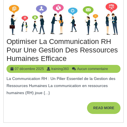
Réussite
Professionnelle
Optimiser La Communication RH
Pour Une Gestion Des Ressources
Optimiser
Humaines Efficace
La
07
training360
07 décembre 2025
training360
Aucun commentaire
Communication
décembre
La Communication RH : Un Pilier Essentiel de la Gestion des
2025
RH
Ressources Humaines La communication en ressources
Pour
humaines (RH) joue {...}
Une
Gestion
READ
READ MORE
MORE
Des
Ressources