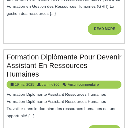
Humain
Humaines
Formation en Gestion des Ressources Humaines (GRH) La
Avec
gestion des ressources {...}
La
Formation
READ
READ MORE
MORE
En
GRH
Formation Diplômante Pour Devenir
Assistant En Ressources
Formation
Humaines
Diplômante
19
training360
19 mai 2025
training360
Aucun commentaire
Pour
mai
Formation Diplômante Assistant Ressources Humaines
2025
Devenir
Formation Diplômante Assistant Ressources Humaines
Assistant
Travailler dans le domaine des ressources humaines est une
En
opportunité {...}
Ressources