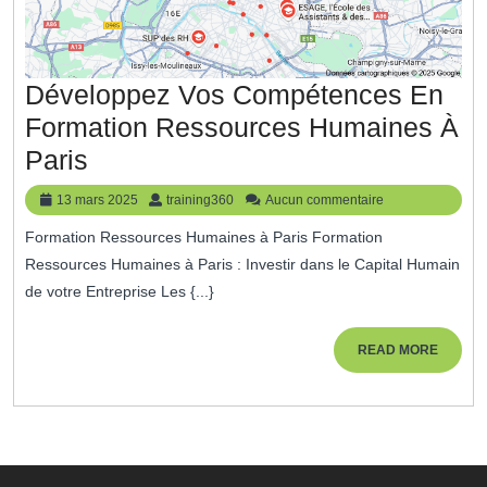
Développez Vos Compétences En
Formation Ressources Humaines À
Développez
Paris
Vos
13
training360
13 mars 2025
training360
Aucun commentaire
Compétences
mars
Formation Ressources Humaines à Paris Formation
2025
En
Ressources Humaines à Paris : Investir dans le Capital Humain
Formation
de votre Entreprise Les {...}
Ressources
Humaines
READ
READ MORE
MORE
À
Paris