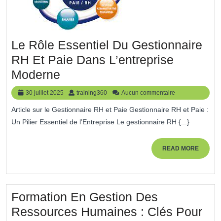
L’Entreprise
Le Rôle Essentiel Du Gestionnaire
RH Et Paie Dans L’entreprise
Le
Moderne
Rôle
30
training360
30 juillet 2025
training360
Aucun commentaire
Essentiel
juillet
Article sur le Gestionnaire RH et Paie Gestionnaire RH et Paie :
2025
Du
Un Pilier Essentiel de l’Entreprise Le gestionnaire RH {...}
Gestionnaire
RH
READ
READ MORE
MORE
Et
Paie
Dans
Formation En Gestion Des
L’entreprise
Ressources Humaines : Clés Pour