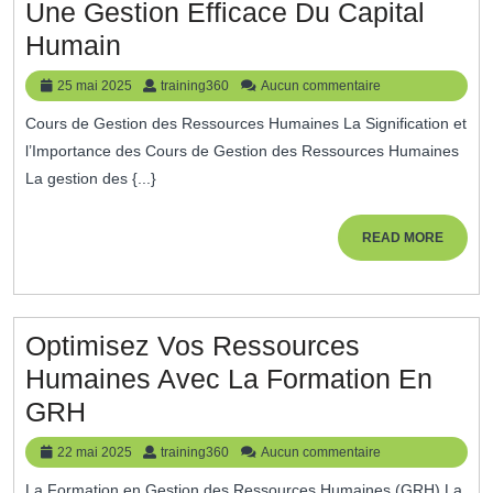
Moderne
Une Gestion Efficace Du Capital
Formation
Humain
En
25
training360
25 mai 2025
training360
Aucun commentaire
Gestion
mai
Cours de Gestion des Ressources Humaines La Signification et
2025
Des
l’Importance des Cours de Gestion des Ressources Humaines
Ressources
La gestion des {...}
Humaines
:
READ
READ MORE
MORE
Clés
Pour
Une
Optimisez Vos Ressources
Gestion
Humaines Avec La Formation En
Efficace
Optimisez
GRH
Du
Vos
22
training360
22 mai 2025
training360
Aucun commentaire
Capital
Ressources
mai
La Formation en Gestion des Ressources Humaines (GRH) La
2025