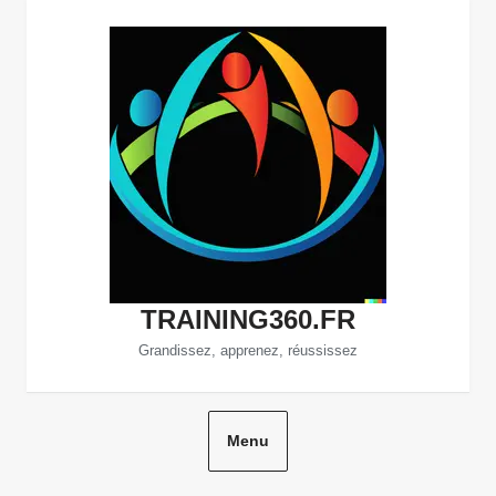
Aller
au
contenu
TRAINING360.FR
Grandissez, apprenez, réussissez
Menu