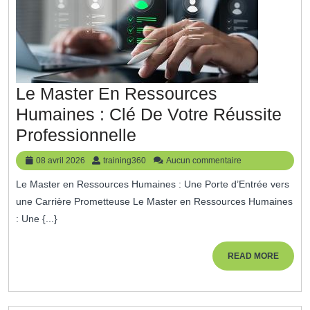
Le Master En Ressources
Humaines : Clé De Votre Réussite
Le
Professionnelle
Master
08
training360
08 avril 2026
training360
Aucun commentaire
En
avril
Le Master en Ressources Humaines : Une Porte d’Entrée vers
2026
Ressources
une Carrière Prometteuse Le Master en Ressources Humaines
Humaines
: Une {...}
:
Clé
READ
READ MORE
MORE
De
Votre