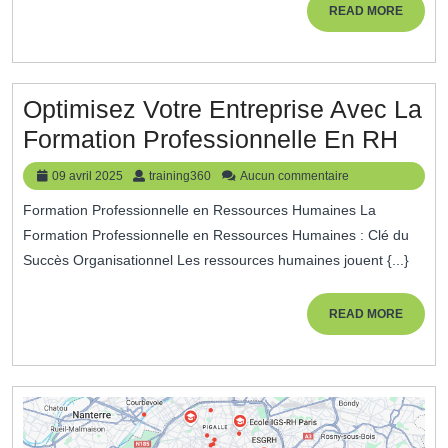
READ
READ MORE
Humaines
MORE
Optimisez Votre Entreprise Avec La
Opti
Formation Professionnelle En RH
Votr
09
training360
09 avril 2025
training360
Aucun commentaire
Entr
avril
Formation Professionnelle en Ressources Humaines La
2025
Ave
Formation Professionnelle en Ressources Humaines : Clé du
La
Succès Organisationnel Les ressources humaines jouent {...}
Form
Prof
READ
READ MORE
MORE
En
RH