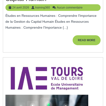
Études
24
training360
24 avril 2026
training360
Aucun commentaire
En
avril
Études en Ressources Humaines : Comprendre l’Importance
2026
Ressources
de la Gestion du Capital Humain Études en Ressources
Humaines
Humaines : Comprendre l’Importance {...}
:
Clé
READ
READ MORE
MORE
De
La
Gestion
Du
Capital
Humain