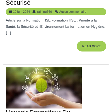
Priorité
Sécurisé
À
19
training360
19 juin 2024
training360
Aucun commentaire
La
juin
Article sur la Formation HSE Formation HSE : Priorité à la
2024
Formation
Santé, la Sécurité et l’Environnement La formation en Hygiène,
HSE
{...}
Pour
Un
READ
READ MORE
MORE
Environnement
De
Travail
Sécurisé