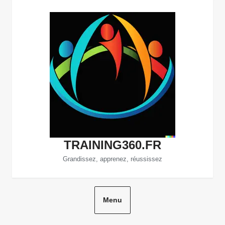
Aller
au
contenu
TRAINING360.FR
Grandissez, apprenez, réussissez
Menu