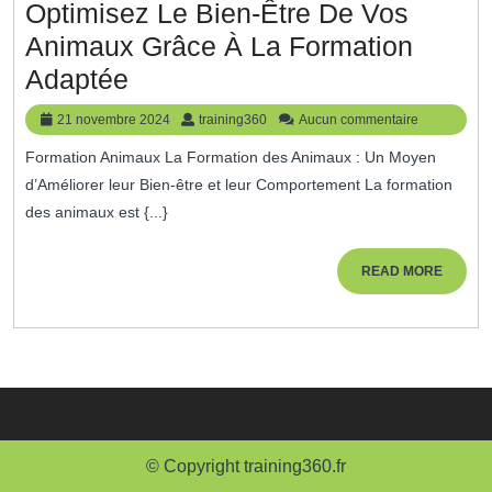
Optimisez Le Bien-Être De Vos
Animaux Grâce À La Formation
Optimisez
Adaptée
Le
21
training360
21 novembre 2024
training360
Aucun commentaire
Bien-
novembre
Formation Animaux La Formation des Animaux : Un Moyen
2024
Être
d’Améliorer leur Bien-être et leur Comportement La formation
De
des animaux est {...}
Vos
Animaux
READ
READ MORE
MORE
Grâce
À
La
Formation
Adaptée
© Copyright training360.fr