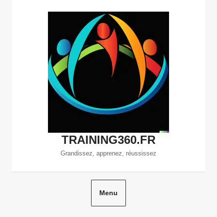
Aller
au
contenu
TRAINING360.FR
Grandissez, apprenez, réussissez
Menu