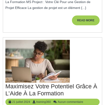
La Formation MS Project : Votre Clé Pour une Gestion de
2024
De
Projet Efficace La gestion de projet est un élément {...}
Projet
Avec
READ
READ MORE
MORE
Une
Formation
MS
Project
De
Qualité
Maximisez Votre Potentiel Grâce À
Maximisez
L’Aide À La Formation
Votre
21
training360
21 juillet 2024
training360
Aucun commentaire