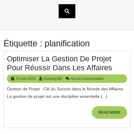
Étiquette :
planification
Optimiser La Gestion De Projet
Optimi
Pour Réussir Dans Les Affaires
La
23
training360
23 juin 2026
training360
Aucun commentaire
Gesti
juin
Gestion de Projet : Clé du Succès dans le Monde des Affaires
2026
De
La gestion de projet est une discipline essentielle {...}
Projet
Pour
READ
READ MORE
MORE
Réussi
Dans