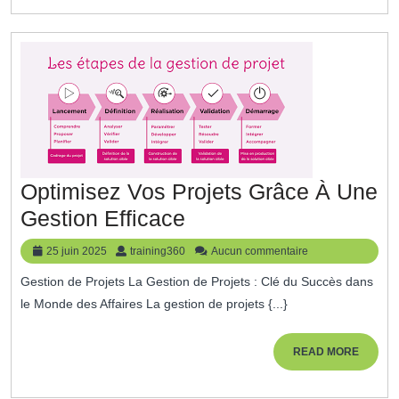
Le
Succès
De
Votre
Entreprise
Optimisez Vos Projets Grâce À Une
Optimisez
Gestion Efficace
Vos
25
training360
25 juin 2025
training360
Aucun commentaire
Projets
juin
Gestion de Projets La Gestion de Projets : Clé du Succès dans
2025
Grâce
le Monde des Affaires La gestion de projets {...}
À
Une
READ
READ MORE
MORE
Gestion