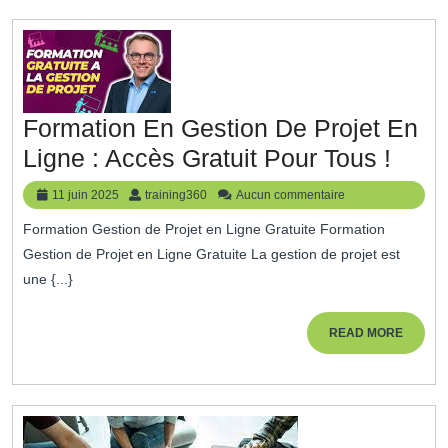
Efficace
Formation En Gestion De Projet En
Form
Ligne : Accès Gratuit Pour Tous !
En
11
training360
11 juin 2025
training360
Aucun commentaire
Gest
juin
Formation Gestion de Projet en Ligne Gratuite Formation
2025
De
Gestion de Projet en Ligne Gratuite La gestion de projet est
Proje
une {...}
En
Lign
READ
READ MORE
MORE
:
Accè
Gratu