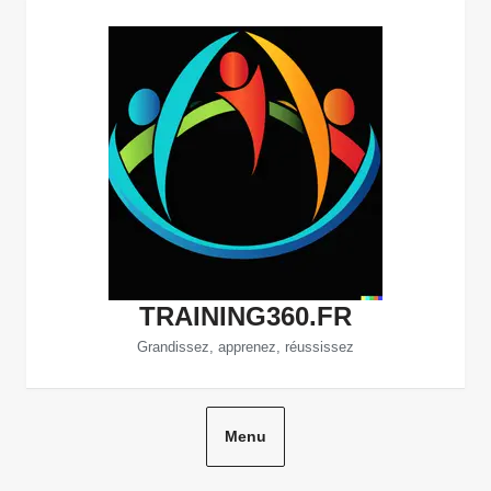
Aller
au
contenu
TRAINING360.FR
Grandissez, apprenez, réussissez
Menu