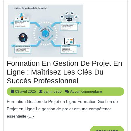
De
Projet
En
Ligne
Formation En Gestion De Projet En
Ligne : Maîtrisez Les Clés Du
Formation
Succès Professionnel
En
03
training360
03 avril 2025
training360
Aucun commentaire
Gestion
avril
Formation Gestion de Projet en Ligne Formation Gestion de
2025
De
Projet en Ligne La gestion de projet est une compétence
Projet
essentielle {...}
En