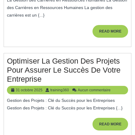
2026
Des
des Carrières en Ressources Humaines La gestion des
Carrières
carrières est un {...}
En
Ressource
READ
READ MORE
MORE
Humaines
Optimiser La Gestion Des Projets
Pour Assurer Le Succès De Votre
Optimiser
Entreprise
La
31
training360
31 octobre 2025
training360
Aucun commentaire
Gestion
octobre
Gestion des Projets : Clé du Succès pour les Entreprises
2025
Des
Gestion des Projets : Clé du Succès pour les Entreprises {...}
Projets
Pour
READ
READ MORE
MORE
Assurer