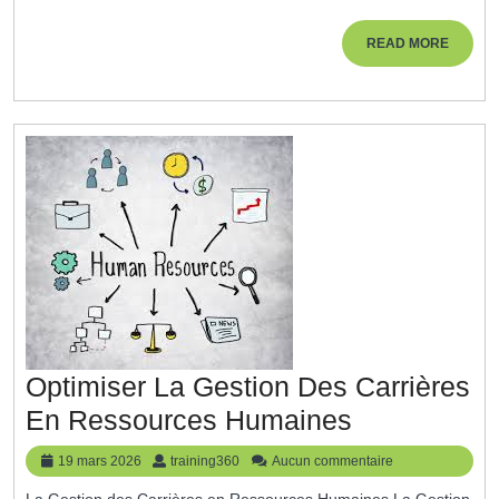
Formation
En
READ
READ MORE
MORE
Gestion
Du
Temps
Optimiser La Gestion Des Carrières
Optimiser
En Ressources Humaines
La
19
training360
19 mars 2026
training360
Aucun commentaire
Gestion
mars
La Gestion des Carrières en Ressources Humaines La Gestion