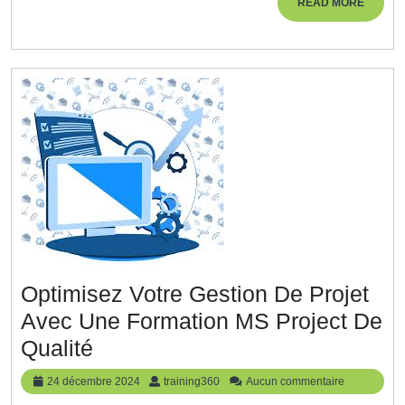
Ligne
READ
READ MORE
MORE
:
Maîtrisez
Les
Clés
Du
Succès
Professionnel
Optimisez Votre Gestion De Projet
Avec Une Formation MS Project De
Optimisez
Qualité
Votre
24
training360
24 décembre 2024
training360
Aucun commentaire
Gestion
décembre