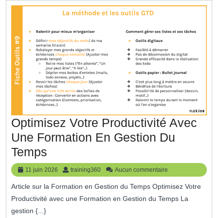
Les
Affair
Optimisez Votre Productivité Avec
Une Formation En Gestion Du
Optimisez
Temps
Votre
11
training360
11 juin 2026
training360
Aucun commentaire
Productivité
juin
Article sur la Formation en Gestion du Temps Optimisez Votre
2026
Avec
Productivité avec une Formation en Gestion du Temps La
Une
gestion {...}