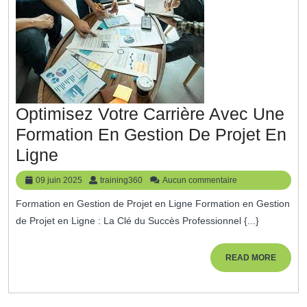
Pour
Tous
!
Optimisez Votre Carrière Avec Une
Formation En Gestion De Projet En
Optimisez
Ligne
Votre
09
training360
09 juin 2025
training360
Aucun commentaire
Carrière
juin
Formation en Gestion de Projet en Ligne Formation en Gestion
2025
Avec
de Projet en Ligne : La Clé du Succès Professionnel {...}
Une
Formation
READ
READ MORE
MORE
En
Gestion