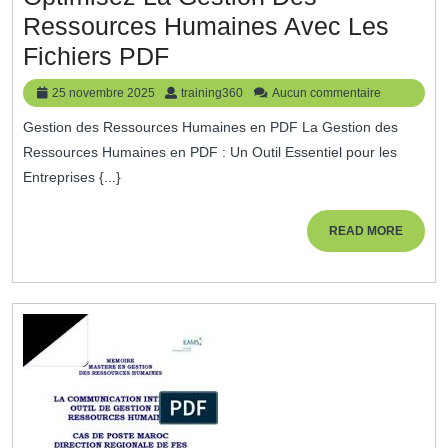
Ressources Humaines Avec Les
Optimisez
Fichiers PDF
La
25
training360
25 novembre 2025
training360
Aucun commentaire
Gestion
novembre
Gestion des Ressources Humaines en PDF La Gestion des
2025
Des
Ressources Humaines en PDF : Un Outil Essentiel pour les
Ressources
Entreprises {...}
Humaines
Avec
READ
READ MORE
MORE
Les
Fichiers
PDF