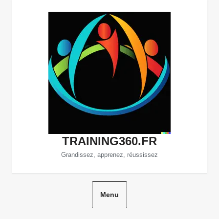
Aller
au
contenu
TRAINING360.FR
Grandissez, apprenez, réussissez
Menu