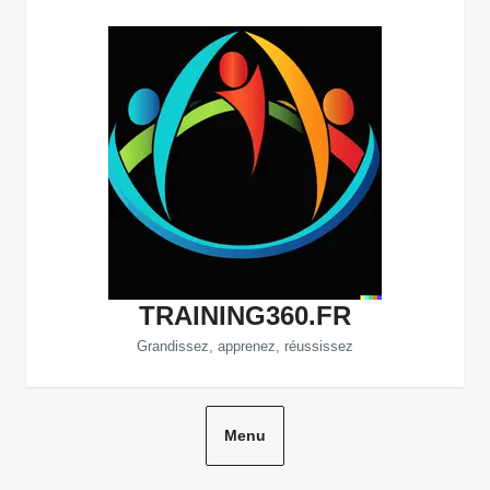
Aller
au
contenu
TRAINING360.FR
Grandissez, apprenez, réussissez
Menu