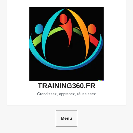
Aller
au
contenu
TRAINING360.FR
Grandissez, apprenez, réussissez
Menu