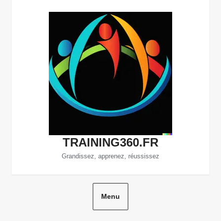
Aller
au
contenu
TRAINING360.FR
Grandissez, apprenez, réussissez
Menu