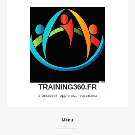
Aller
au
contenu
TRAINING360.FR
Grandissez, apprenez, réussissez
Menu