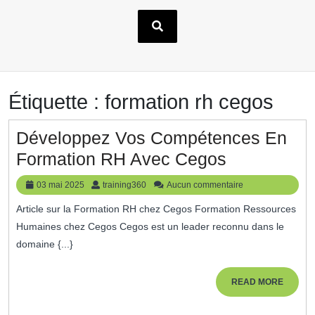
Étiquette :
formation rh cegos
Développez Vos Compétences En
Développe
Formation RH Avec Cegos
Vos
03
training360
03 mai 2025
training360
Aucun commentaire
Compéten
mai
Article sur la Formation RH chez Cegos Formation Ressources
2025
En
Humaines chez Cegos Cegos est un leader reconnu dans le
Formation
domaine {...}
RH
Avec
READ
READ MORE
MORE
Cegos