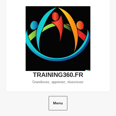
Aller
au
contenu
TRAINING360.FR
Grandissez, apprenez, réussissez
Menu