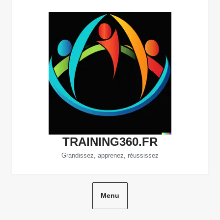
Aller
au
contenu
TRAINING360.FR
Grandissez, apprenez, réussissez
Menu