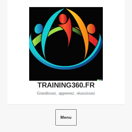
Aller
au
contenu
TRAINING360.FR
Grandissez, apprenez, réussissez
Menu