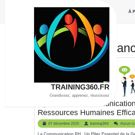
Aller
au
À 
contenu
Étiquette :
confianc
TRAINING360.FR
Grandissez, apprenez, réussissez
Optimiser La Communicatio
Ressources Humaines Effic
07
training360
07 décembre 2025
training360
Aucun c
décembre
La Communication RH : Un Pilier Essentiel de la Gestion des Ressources Humaines La communication en
2025