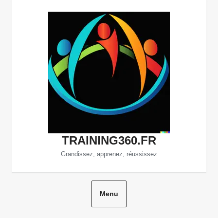
Aller
au
contenu
TRAINING360.FR
Grandissez, apprenez, réussissez
Menu