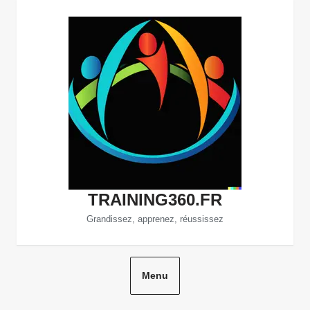
Aller
au
contenu
TRAINING360.FR
Grandissez, apprenez, réussissez
Menu