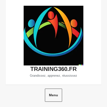
Aller
au
contenu
TRAINING360.FR
Grandissez, apprenez, réussissez
Menu