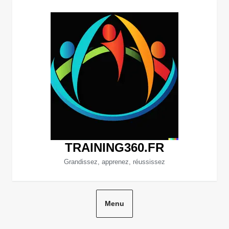
Aller
au
contenu
TRAINING360.FR
Grandissez, apprenez, réussissez
Menu