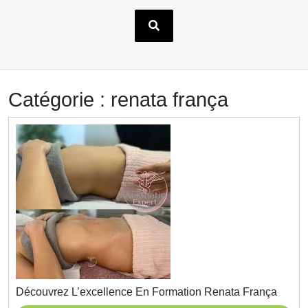
Catégorie :
renata frança
Décou
Découvrez L’excellence En Formation Renata França
L’exce