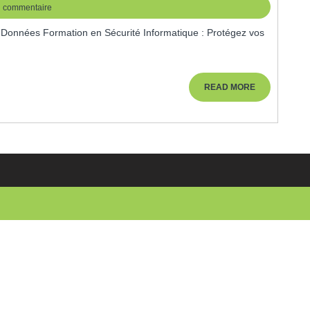
Cyber
360
 commentaire
Sécurité
:
Formation
En
Sécurité
Informatique
READ
READ MORE
MORE