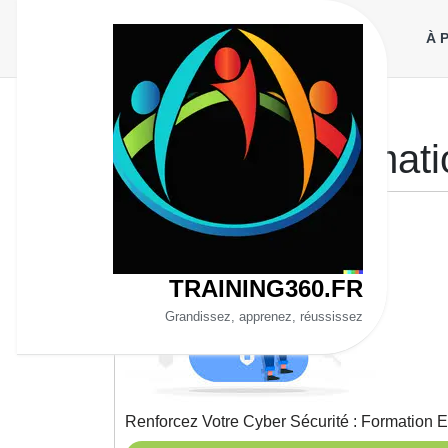
Aller
au
À 
contenu
Catégorie :
formati
TRAINING360.FR
Grandissez, apprenez, réussissez
Renforcez Votre Cyber Sécurité : Formation E