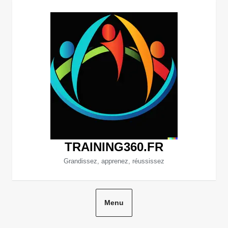
Aller
au
contenu
TRAINING360.FR
Grandissez, apprenez, réussissez
Menu