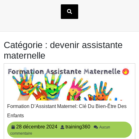
Catégorie :
devenir assistante
maternelle
Formation D’Assistant Maternel: Clé Du Bien-Être Des
Formation
Enfants
D’Assistant
Maternel:
28
training360
28 décembre 2024
training360
Aucun
Clé
commentaire
décembre
Du