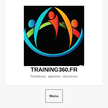
Aller
au
contenu
TRAINING360.FR
Grandissez, apprenez, réussissez
Menu