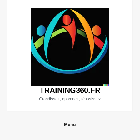
Aller
au
contenu
TRAINING360.FR
Grandissez, apprenez, réussissez
Menu