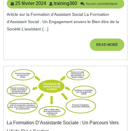
Social
25
training360
25 février 2024
training360
Aucun commentaire
:
février
Vers
Article sur la Formation d’Assistant Social La Formation
2024
Un
d’Assistant Social : Un Engagement envers le Bien-être de la
Engagement
Solidaire
Société L’assistant {...}
Et
Bienveillant
READ
READ MORE
MORE
La Formation D’Assistante Sociale : Un Parcours Vers
La