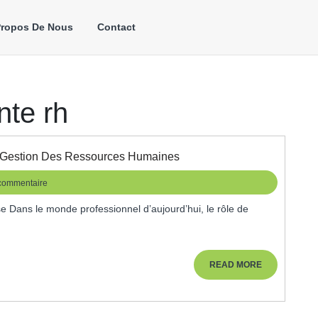
Propos De Nous
Contact
nte rh
Le
a Gestion Des Ressources Humaines
Rôle
Crucial
60
commentaire
De
L’Assistante
RH
Dans
La
Gestion
READ
READ MORE
Des
MORE
Ressources
Humaines