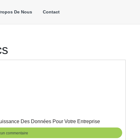
Propos De Nous
Contact
cs
Formation
Puissance Des Données Pour Votre Entreprise
Google
Analytics
ng360
un commentaire
: