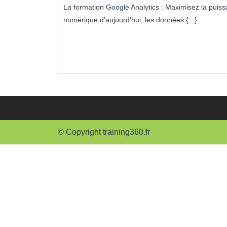
La formation Google Analytics : Maximisez la puissance des données pour votre entreprise Dans le monde
2023
numérique d’aujourd’hui, les données {...}
© Copyright training360.fr