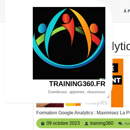
Aller
au
À 
contenu
Catégorie :
analyti
TRAINING360.FR
Grandissez, apprenez, réussissez
Formation Google Analytics : Maximisez La 
09
traini
09 octobre 2023
training360
Auc
octobre