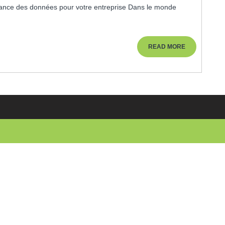
Maximisez
La
Puissance
Des
Données
READ
READ MORE
Pour
MORE
Votre
Entreprise